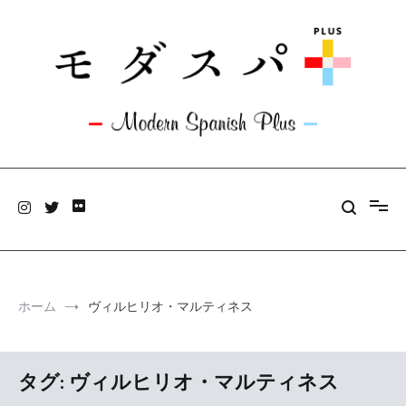
コ
ン
テ
ン
ツ
へ
ス
キ
ッ
モダスパ+plus
プ
旅と料理のあいだにアンテナを張っています。
ホーム
ヴィルヒリオ・マルティネス
タグ:
ヴィルヒリオ・マルティネス