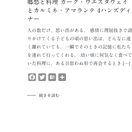
郷愁と料理 カーク・ウエスタウェイ
とカルミネ・アマランテ 4ハンズディ
ナー
人の数だけ、思い出がある。 感情に理屈抜きで
りかけてくる子どもの頃の思い出は、どんなに遠
く離れていても、一瞬でそのときの記憶に私たち
を連れて行ってくれる。 幼い頃に何気なく食べ
いた料理に、ある日思わぬ形で再会するとき […]
Facebook
Twitter
Hatena
共
有
続きを読む