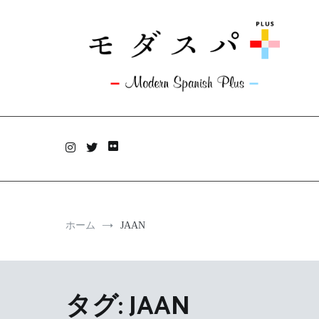
コ
ン
テ
ン
ツ
へ
ス
キ
モダスパ+plus
ッ
旅と料理のあいだにアンテナを張っています。
プ
ホーム
JAAN
タグ:
JAAN