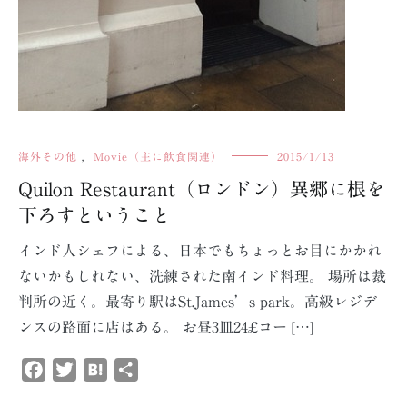
海外その他
,
Movie（主に飲食関連）
2015/1/13
Quilon Restaurant（ロンドン）異郷に根を
下ろすということ
インド人シェフによる、日本でもちょっとお目にかかれ
ないかもしれない、洗練された南インド料理。 場所は裁
判所の近く。最寄り駅はSt.James’s park。高級レジデ
ンスの路面に店はある。 お昼3皿24£コー […]
Facebook
Twitter
Hatena
共
有