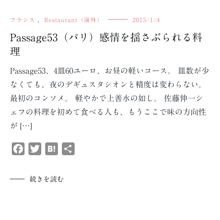
フランス
,
Restaurant（海外）
2015/1/4
Passage53（パリ）感情を揺さぶられる料
理
Passage53、4皿60ユーロ、お昼の軽いコース。 皿数が少
なくても、夜のデギュスタシオンと精度は変わらない。
最初のコンソメ。 軽やかで上善水の如し。 佐藤伸一シ
ェフの料理を初めて食べる人も、もうここで味の方向性
が […]
Facebook
Twitter
Hatena
共
有
続きを読む