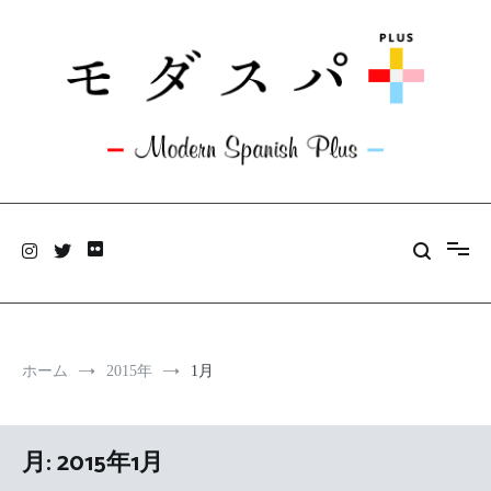
コ
ン
テ
ン
ツ
へ
ス
キ
ッ
モダスパ+plus
プ
旅と料理のあいだにアンテナを張っています。
ホーム
2015年
1月
月:
2015年1月