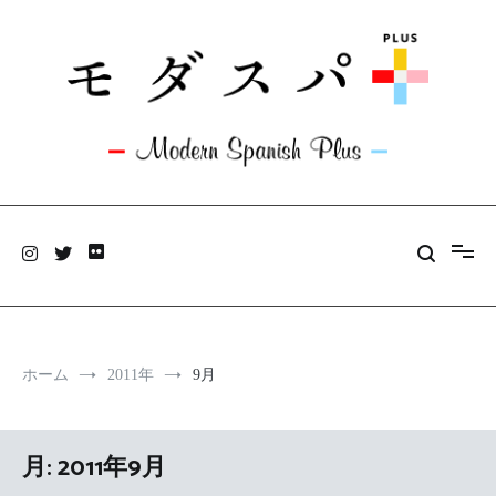
コ
ン
テ
ン
ツ
へ
ス
キ
ッ
モダスパ+plus
プ
旅と料理のあいだにアンテナを張っています。
ホーム
2011年
9月
月:
2011年9月