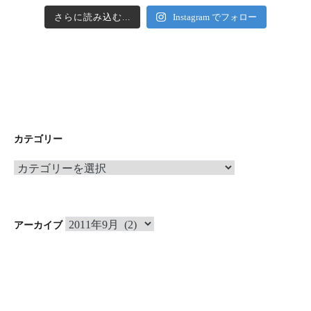
さらに読み込む...
Instagram でフォロー
カテゴリー
カ
テ
ゴ
リ
ア
アーカイブ
ー
ー
カ
イ
ブ