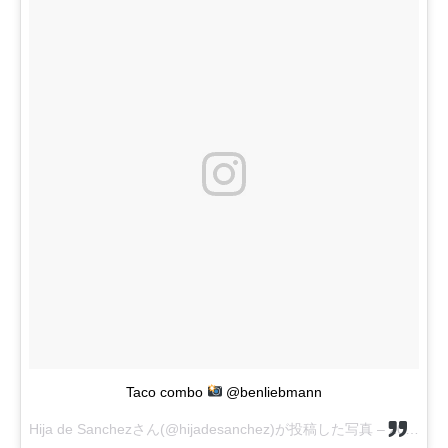
Taco combo
@benliebmann
Hija de Sanchezさん(@hijadesanchez)が投稿した写真 –
2016 9月 30 7:05午前 PDT