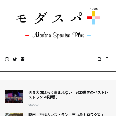
コ
ン
テ
ン
ツ
へ
ス
キ
ッ
モダスパ+plus
プ
旅と料理のあいだにアンテナを張っています。
美食大国はもう生まれない 2025世界のベストレ
ストラン50見聞記
2025/7/6
映画「至福のレストラン 三つ星トロワグロ」