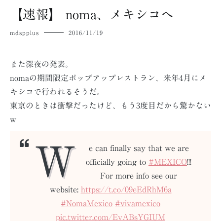
【速報】 noma、メキシコへ
mdspplus
2016/11/19
また深夜の発表。
nomaの期間限定ポップアップレストラン、来年4月にメ
キシコで行われるそうだ。
東京のときは衝撃だったけど、もう3度目だから驚かない
w
W
e can finally say that we are
officially going to
#MEXICO
!!!
For more info see our
website:
https://t.co/09eEdRhM6a
#NomaMexico
#vivamexico
pic.twitter.com/EvABsYGIUM