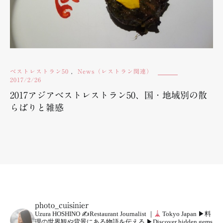
ベストレストラン50
,
News（レストラン関連）
2017/2/26
2017アジアベストレストラン50、国・地域別の散
らばりと雑感
photo_cuisinier
Uzura HOSHINO
✍
Restaurant Journalist ｜
Tokyo Japan
▶︎料
理の世界観や背景にある物語を伝える
▶︎Discover hidden gems