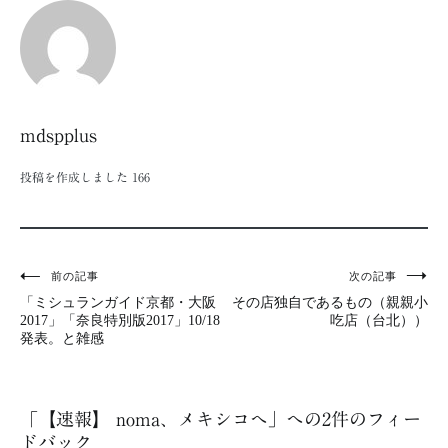
mdspplus
投稿を作成しました
166
前の記事
次の記事
投
「ミシュランガイド京都・大阪
その店独自であるもの（親親小
稿
2017」「奈良特別版2017」10/18
吃店（台北））
発表。と雑感
ナ
ビ
「
【速報】 noma、メキシコへ
」への2件のフィー
ゲ
ドバック