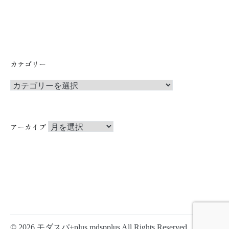
カテゴリー
カ
テ
ゴ
リ
ア
ー
アーカイブ
ー
カ
イ
ブ
© 2026 モダスパ+plus mdspplus All Rights Reserved.