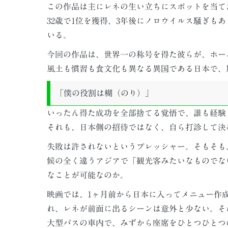
この作品は主にレネの生い立ちにスポットを当てた
32歳で1位を獲得、3年後にノロウイルス騒ぎも
いる。
今回の作品は、世界一の称号を得た彼らが、ホー
風土も慣習も食文化も異なる異国である日本で、
「僕の役割は糊（のり）」
いったん得た成功を全部捨てる覚悟で、誰も経験
それも、日本側の招待ではなく、自ら打診して決
失敗は許されないというプレッシャー。そもそも
候の全く違うアジアで「観光客みたいなものでな
なことが可能なのか。
映画では、1ヶ月前から日本に入ってメニュー作
れ、レネが前面に出るシーンは意外と少ない。そ
大型バスの車内で、みずから座席をひとつひとつ