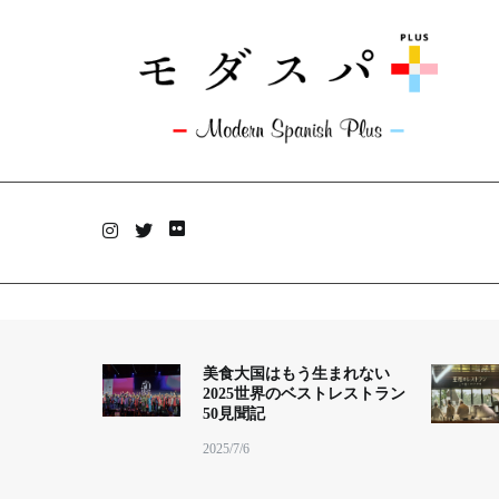
コ
ン
テ
ン
ツ
へ
ス
キ
モダスパ+plus
ッ
旅と料理のあいだにアンテナを張っています。
プ
美食大国はもう生まれない
2025世界のベストレストラン
50見聞記
2025/7/6