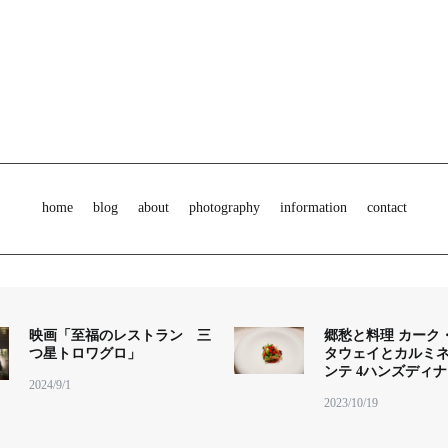
home
blog
about
photography
information
contact
映画「至福のレストラン 三
郷愁と料理 カーク
つ星トロワグロ」
タウェイとカルミ
ンテ 4ハンズディ
2024/9/1
2023/10/19