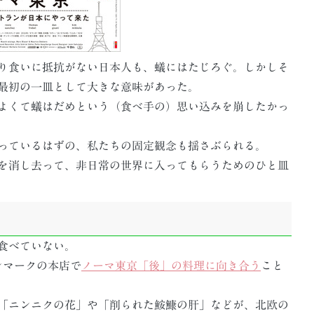
り食いに抵抗がない日本人も、蟻にはたじろぐ。しかしそ
最初の一皿として大きな意味があった。
よくて蟻はだめという（食べ手の）思い込みを崩したかっ
っているはずの、私たちの固定観念も揺さぶられる。
を消し去って、非日常の世界に入ってもらうためのひと皿
は食べていない。
ンマークの本店で
ノーマ東京「後」の料理に向き合う
こと
「ニンニクの花」や「削られた鮟鱇の肝」などが、北欧の