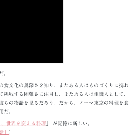
だ。
の食文化の奥深さを知り、またある人はものづくりに携わ
て挑戦する困難さに注目し、またある人は組織人として、
彼らの物語を見るだろう。だから、ノーマ東京の料理を食
用だ。
マ、世界を変える料理
」 が記憶に新しい。
話」
）